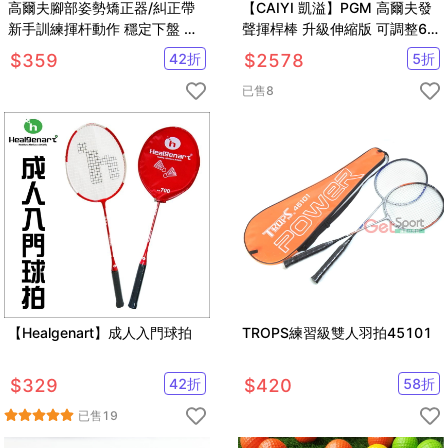
高爾夫腳部姿勢矯正器/糾正帶
【CAIYI 凱溢】PGM 高爾夫發
新手訓練揮杆動作 穩定下盤 魔
聲揮桿棒 升級伸縮版 可調整6
鬼氈可調長度【GF13001】
檔 揮桿訓練器
$
359
42
折
$
2578
5
折
已售
8
【Healgenart】成人入門球拍
TROPS練習級雙人羽拍45101
$
329
42
折
$
420
58
折
已售
19