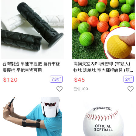
台灣製造 單速車握把 自行車橡
高爾夫室內PU練習球 (單顆入)
膠握把 平把車皆可用
軟球 訓練球 室內揮桿練習 (顏
色隨機)【GF08003】
$
120
73
折
$
45
2
折
已售
100