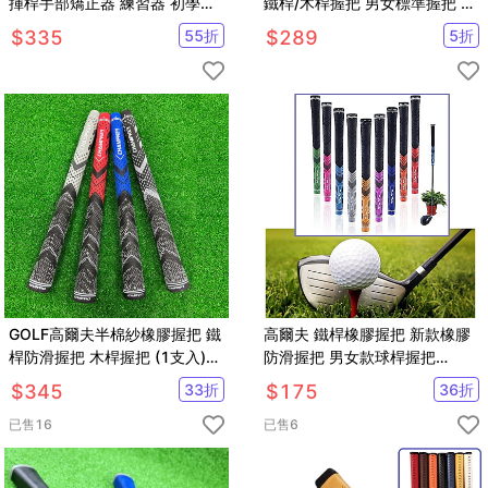
揮桿手部矯正器 練習器 初學者
鐵桿/木桿握把 男女標準握把 橡
糾正揮桿動作練習器
膠防滑【GF31007】
$
335
55
折
$
289
5
折
GOLF高爾夫半棉紗橡膠握把 鐵
高爾夫 鐵桿橡膠握把 新款橡膠
桿防滑握把 木桿握把 (1支入)
防滑握把 男女款球桿握把
【GF31002】
【GF31003】
$
345
33
折
$
175
36
折
已售
16
已售
6