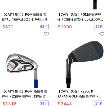
【CAIYI 凱溢】PGM高爾夫球
【CAIYI 凱溢】PGM高爾夫球
旋轉L型揮桿練習器 姿勢糾正器
桿 7號鐵桿碳素桿 golf練習桿
初學桿
$
672
62
折
$
1090
35
折
【CAIYI 凱溢】PGM 高爾夫揮
【CAIYI 凱溢】Kasco K
桿棒 7號鐵軟揮桿棒 球桿練習
JAPAN GOLF 高爾夫球桿 7號
軟棒 模擬真實球桿
鐵桿 練習桿
$
1316
58
折
$
2448
84
折