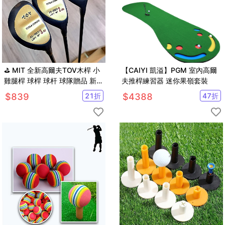
⛳ MIT 全新高爾夫TOV木桿 小
【CAIYI 凱溢】PGM 室內高爾
雞腿桿 球桿 球杆 球隊贈品 新手
夫推桿練習器 迷你果嶺套裝
桿【GF61004】
$
839
21
折
$
4388
47
折