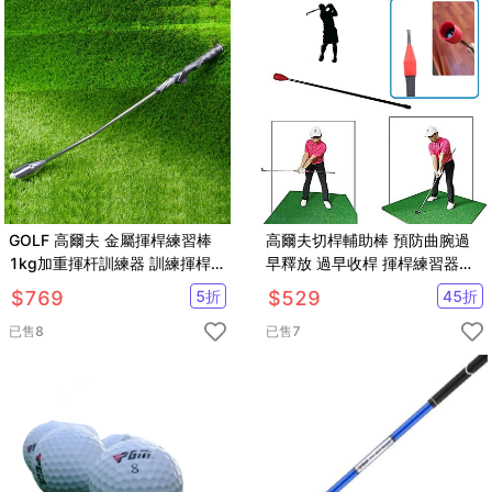
GOLF 高爾夫 金屬揮桿練習棒
高爾夫切桿輔助棒 預防曲腕過
1kg加重揮杆訓練器 訓練揮桿節
早釋放 過早收桿 揮桿練習器
奏【GF52001】
【GF53001】
$
769
5
折
$
529
45
折
已售
8
已售
7