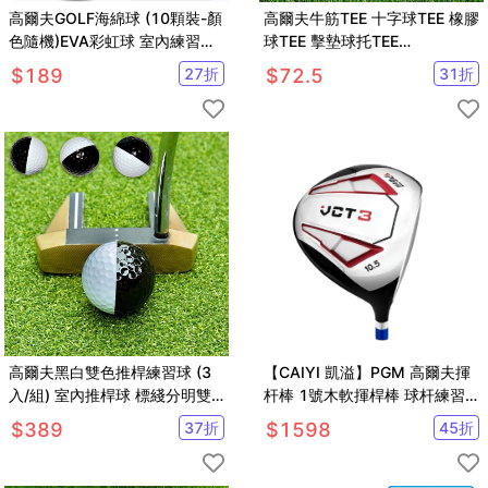
高爾夫GOLF海綿球 (10顆裝-顏
高爾夫牛筋TEE 十字球TEE 橡膠
色隨機)EVA彩虹球 室內練習球
球TEE 擊墊球托TEE
揮桿練習【GF08002-10】
【GF02015】
$
189
27
折
$
72.5
31
折
高爾夫黑白雙色推桿練習球 (3
【CAIYI 凱溢】PGM 高爾夫揮
入/組) 室內推桿球 標綫分明雙
杆棒 1號木軟揮桿棒 球杆練習
層球【GF08004-3 】
軟棒 模擬真實球杆 高爾夫初學
$
389
37
折
$
1598
45
折
用品