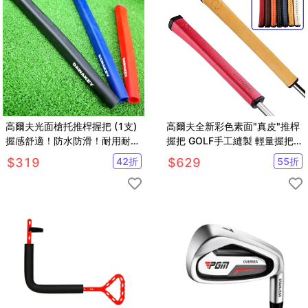
高爾夫光面槍托推桿握把 (1支)
高爾夫全新彩色素面"真皮"推桿
握感舒適！防水防滑！耐用耐看
握把 GOLF手工縫製 輕量握把
!【GF32006】
【GF32002】
$
319
42
折
$
629
55
折