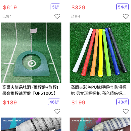
【GF23014】
裝備【SV9682】
$
619
5
折
$
329
54
折
已售
4
已售
4
高爾夫簡易球洞 (推桿盤+旗桿)
高爾夫彩色PU橡膠握把 防滑握
果嶺推桿練習盤【GF51005】
把 男女球桿握把 亮色繽紛握把
【GF31006】
$
189
46
折
$
199
48
折