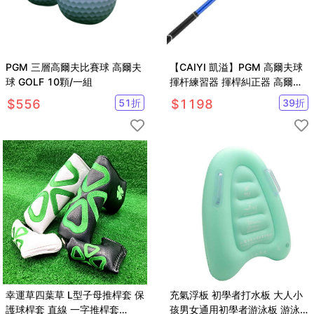
PGM 三層高爾夫比賽球 高爾夫
【CAIYI 凱溢】PGM 高爾夫球
球 GOLF 10顆/一組
揮杆練習器 揮桿糾正器 高爾夫
初學裝備
$
556
51
折
$
1198
39
折
幸運草四葉草 L型子母推桿套 保
充氣浮板 初學者打水板 大人小
護球桿套 直線 一字推桿套
孩男女通用初學者游泳板 游泳