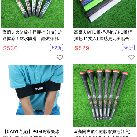
高爾夫火箭紋推桿握把 (1支) 舒
高爾夫MTD推桿握把 / PU推桿
適握感！防水防滑！酷炫鮮明配
握把 (1支入) 握感更完美貼合
色線條 !【GF32005】
【GF32004】
$
530
52
折
$
529
56
折
【CAIYI 凱溢】PGM高爾夫球
⛳高爾夫鑽石紋軟膠握把(1入)