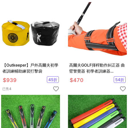
【Outkeeper】戶外高爾夫初學
高爾夫GOLF揮桿動作糾正器 曲
者訓練輔助練習打擊袋
臂警覺器 初學者訓練器
【GF12005】
$
939
45
折
$
470
54
折
已售
4