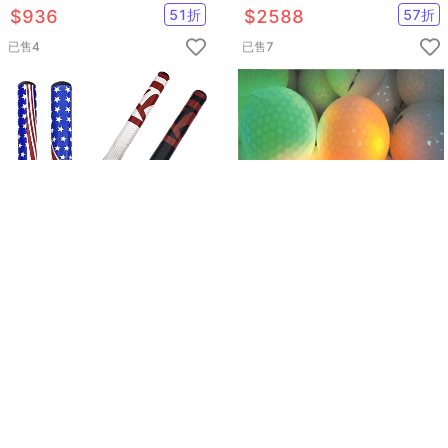
手臂糾正帶 五件套初學者適用
迷你球道 推桿練習套裝 3米 帶
$
936
51
折
$
2588
57
折
擋板 帶回球道
已售
4
已售
7
高爾夫PU推桿握把 2.0/3.0 (黑
高爾夫GOLF七彩閃光球 彩色變
白款/國旗款) (1支)
色發光球 一顆七彩變化
【GF32001】
【GF08005-3】
$
499
55
折
$
459
18
折
已售
5