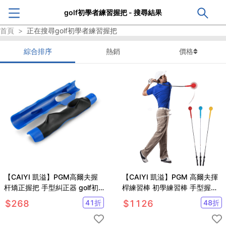
golf初學者練習握把 - 搜尋結果
首頁
>
正在搜尋
golf初學者練習握把
綜合排序
熱銷
價格
【CAIYI 凱溢】PGM高爾夫握
【CAIYI 凱溢】PGM 高爾夫揮
杆矯正握把 手型糾正器 golf初
桿練習棒 初學練習棒 手型握把
學者練習握把
練習揮桿棒 高爾夫球桿 初學球
$
268
41
折
$
1126
48
折
桿