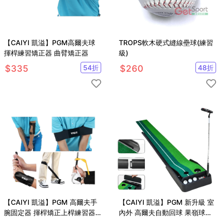
【CAIYI 凱溢】PGM高爾夫球
TROPS軟木硬式縫線壘球(練習
揮桿練習矯正器 曲臂矯正器
級)
$
335
54
折
$
260
48
折
【CAIYI 凱溢】PGM 高爾夫手
【CAIYI 凱溢】PGM 新升級 室
腕固定器 揮桿矯正上桿練習器
內外 高爾夫自動回球 果嶺球場