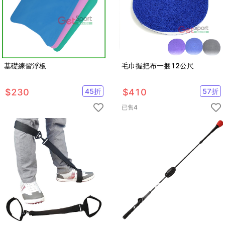
基礎練習浮板
毛巾握把布一捆12公尺
$
230
45
折
$
410
57
折
已售
4