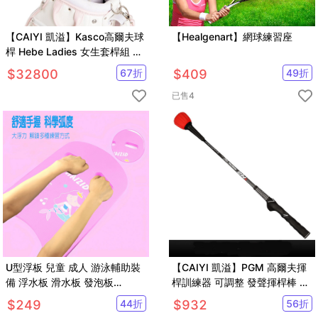
【CAIYI 凱溢】Kasco高爾夫球
【Healgenart】網球練習座
桿 Hebe Ladies 女生套桿組 #1
木,#U5鐵木,+#7-P+S+1推
$
32800
67
折
$
409
49
折
已售
4
U型浮板 兒童 成人 游泳輔助裝
【CAIYI 凱溢】PGM 高爾夫揮
備 浮水板 滑水板 發泡板
桿訓練器 可調整 發聲揮桿棒 手
【SV61323】
型握把 初學練習用品
$
249
44
折
$
932
56
折