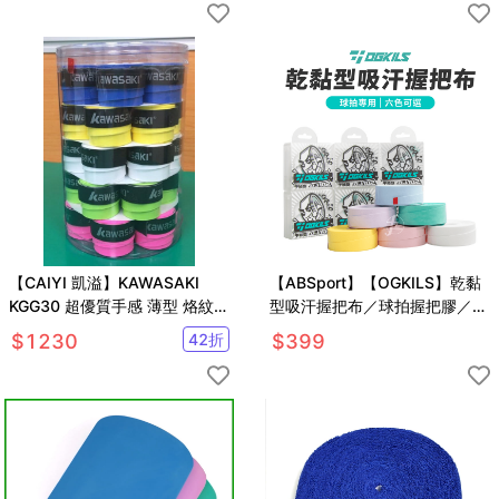
【CAIYI 凱溢】KAWASAKI
【ABSport】【OGKILS】乾黏
KGG30 超優質手感 薄型 烙紋握
型吸汗握把布／球拍握把膠／羽
把布- 一桶(30顆)
毛球手膠／握把纏繞帶／羽球／
$
1230
42
折
$
399
網球