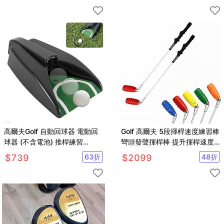
高爾夫Golf 自動回球器 電動回
Golf 高爾夫 5段揮桿速度練習棒
球器 (不含電池) 推桿練習
彎頭發聲揮桿棒 提升揮桿速度
【GF51006】
【GF52003】
$
739
63
折
$
2099
48
折